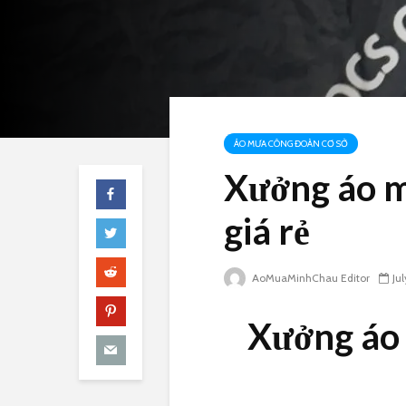
ÁO MƯA CÔNG ĐOÀN CƠ SỞ
Xưởng áo m
giá rẻ
AoMuaMinhChau Editor
Ju
Xưởng áo 