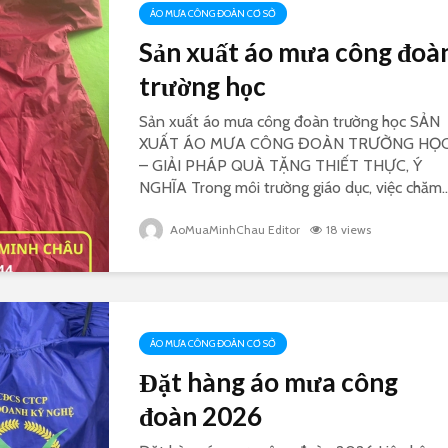
ÁO MƯA CÔNG ĐOÀN CƠ SỞ
Sản xuất áo mưa công đoà
trường học
Sản xuất áo mưa công đoàn trường học SẢN
XUẤT ÁO MƯA CÔNG ĐOÀN TRƯỜNG HỌ
– GIẢI PHÁP QUÀ TẶNG THIẾT THỰC, Ý
NGHĨA Trong môi trường giáo dục, việc chăm..
AoMuaMinhChau Editor
18 views
ÁO MƯA CÔNG ĐOÀN CƠ SỞ
Đặt hàng áo mưa công
đoàn 2026