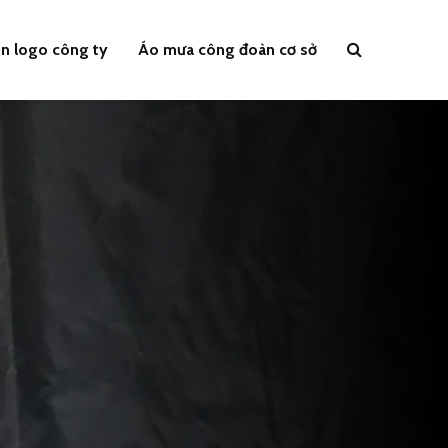
n logo công ty
Áo mưa công đoàn cơ sở