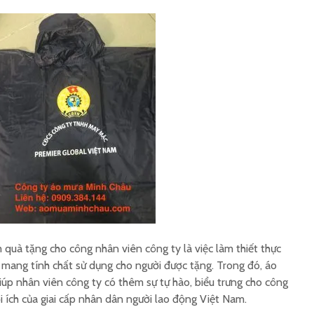
Đặt hàng áo mưa quà
Áo mưa 
tặng 30/4
tặng ý n
Xưởng áo mưa in ấn số
Xưởng s
lượng theo yêu cầu
mưa in ấ
Đặt hàng áo mưa công
Cách phâ
đoàn 2026
sản xuấ
pháp
quà tặng cho công nhân viên công ty là việc làm thiết thực
mang tính chất sử dụng cho người được tặng. Trong đó, áo
úp nhân viên công ty có thêm sự tự hào, biểu trưng cho công
ợi ích của giai cấp nhân dân người lao động Việt Nam.