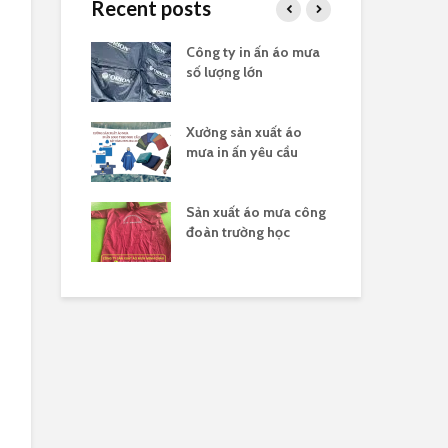
Recent posts
in logo quà
Công ty in ấn áo mưa
Đặt
ghĩa 30/4
số lượng lớn
tặn
ản xuất áo
Xưởng sản xuất áo
Xưở
n theo yêu cầu
mưa in ấn yêu cầu
lượ
n biệt công ty
Sản xuất áo mưa công
Đặt
t áo mưa hợp
đoàn trường học
đo