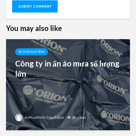
You may also like
ÁO MƯA QUÀ TẶNG
Công ty in ấn áo mưa số lượng
lớn
AoMuaMinhChau Editor
29 views