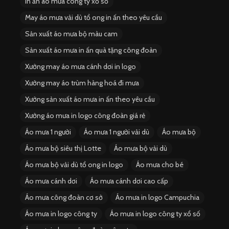
In ấn áo mưa công ty xổ số
May áo mưa vải dù tổ ong in ấn theo yêu cầu
Sản xuất áo mưa bộ màu cam
Sản xuất áo mưa in ấn quà tặng công đoàn
Xưởng may áo mưa cánh dơi in logo
Xưởng may áo trùm hàng hoá đi mưa
Xưởng sản xuất áo mưa in ấn theo yêu cầu
Xưởng áo mưa in logo công đoàn giá rẻ
Áo mưa 1 người
Áo mưa 1 người vải dù
Áo mưa bộ
Áo mưa bộ siêu thị Lotte
Áo mưa bộ vải dù
Áo mưa bộ vải dù tổ ong in logo
Áo mưa cho bé
Áo mưa cánh dơi
Áo mưa cánh dơi cao cấp
Áo mưa công đoàn cơ sở
Áo mưa in logo Campuchia
Áo mưa in logo công ty
Áo mưa in logo công ty xổ số