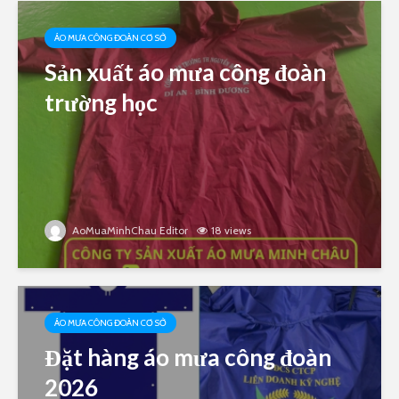
ÁO MƯA CÔNG ĐOÀN CƠ SỞ
Sản xuất áo mưa công đoàn
trường học
AoMuaMinhChau Editor
18 views
ÁO MƯA CÔNG ĐOÀN CƠ SỞ
Đặt hàng áo mưa công đoàn
2026