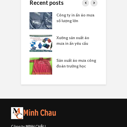
Recent posts
a in logo quà
Công ty in ấn áo mưa
Đ
 nghĩa 30/4
số lượng lớn
t
sản xuất áo
Xưởng sản xuất áo
X
 ấn theo yêu cầu
mưa in ấn yêu cầu
l
hân biệt công ty
Sản xuất áo mưa công
Đ
uất áo mưa hợp
đoàn trường học
đ
Công ty MINH CHÂU