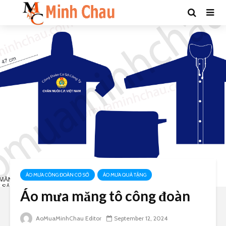
ÁO MƯA CÔNG ĐOÀN CƠ SỞ
ÁO MƯA QUÀ TẶNG
Áo mưa măng tô công đoàn
AoMuaMinhChau Editor
September 12, 2024