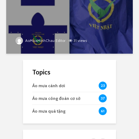
AoMuaMinhChau Editor
31 views
Topics
Áo mưa cánh dơi
23
Áo mưa công đoàn cơ sở
37
Áo mưa quà tặng
61