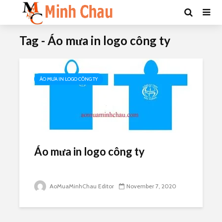
Tag - Áo mưa in logo công ty
ÁO MƯA IN LOGO CÔNG TY
Áo mưa in logo công ty
AoMuaMinhChau Editor
November 7, 2020