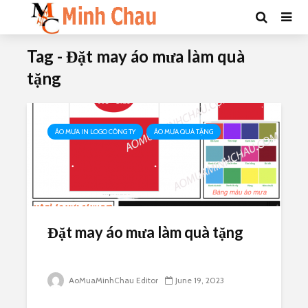
Tag - Đặt may áo mưa làm quà
tặng
ÁO MƯA IN LOGO CÔNG TY
ÁO MƯA QUÀ TẶNG
Đặt may áo mưa làm quà tặng
AoMuaMinhChau Editor
June 19, 2023