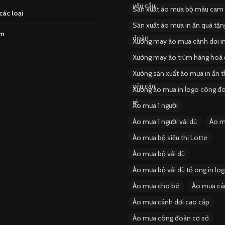
yêu cầu
Sản xuất áo mưa bộ màu cam
các loại
Sản xuất áo mưa in ấn quà tặ
ẩm
đoàn
Xưởng may áo mưa cánh dơi i
Xưởng may áo trùm hàng hoá 
Xưởng sản xuất áo mưa in ấn 
yêu cầu
Xưởng áo mưa in logo công đo
rẻ
Áo mưa 1 người
Áo mưa 1 người vải dù
Áo m
Áo mưa bộ siêu thị Lotte
Áo mưa bộ vải dù
Áo mưa bộ vải dù tổ ong in lo
Áo mưa cho bé
Áo mưa cá
Áo mưa cánh dơi cao cấp
Áo mưa công đoàn cơ sở