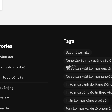
Tags
ories
Bạt phủ xe máy
cánh dơi
Cung cấp áo mưa quảng cáo ở
tpHCM
công đoàn cơ sở
Cơ sở sản xuất áo mưa quà t
Cơ sở sản xuất áo mưa rạng đ
n logo công ty
In áo mưa cánh dơi Rạng Đôn
quà tặng
In áo mưa công đoàn theo yêu
trẻ em
In ấn áo mưa công ty xổ số
vải dù
May áo mưa vải dù tổ ong in ấ