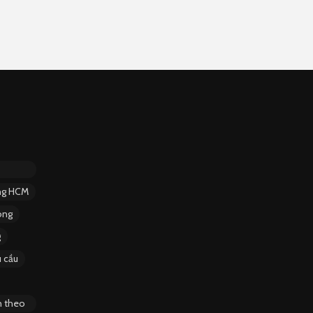
ặng HCM
ông
g
 cầu
n theo