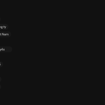
g ty
ệt Nam
 yêu
ố