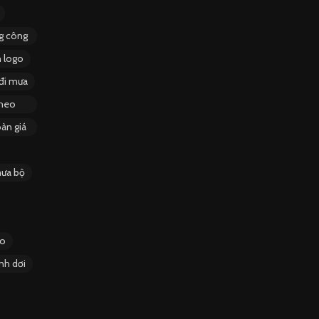
ng công
n logo
đi mưa
theo
àn giá
ưa bộ
go
nh dơi