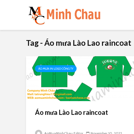
Tag - Áo mưa Lào Lao raincoat
ÁO MƯA IN LOGO CÔNG TY
Áo mưa Lào Lao raincoat
AoMuaMinhChau Editor
November 10, 2022