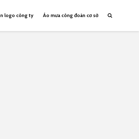
n logo công ty
Áo mưa công đoàn cơ sở