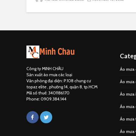
Categ
Công ty MINH CHÂU
Áo mưa 
Sản xuất áo mưa các loại
Văn phòng đại diện: P.108 chung cư
Áo mưa 
topaz elite , phường 14, quận 8, tp.HCM
Mã số thuế: 3401186170
Áo mưa i
Phone: 0909.384.144
Áo mưa 
Áo mưa 
Áo mưa 