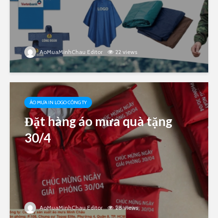
AoMuaMinhChau Editor
22 views
ÁO MƯA IN LOGO CÔNG TY
Đặt hàng áo mưa quà tặng
30/4
AoMuaMinhChau Editor
28 views