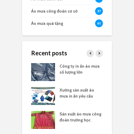
Áo mưa công đoàn cơ sở
37
Áo mưa quà tặng
61
Recent posts
a in logo quà
Công ty in ấn áo mưa
Đ
 nghĩa 30/4
số lượng lớn
t
sản xuất áo
Xưởng sản xuất áo
X
 ấn theo yêu cầu
mưa in ấn yêu cầu
l
hân biệt công ty
Sản xuất áo mưa công
Đ
uất áo mưa hợp
đoàn trường học
đ