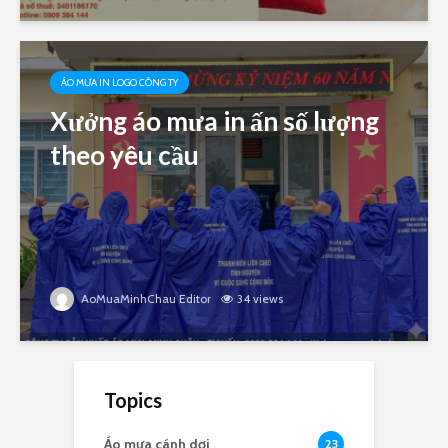
ÁO MƯA IN LOGO CÔNG TY
Xưởng áo mưa in ấn số lượng
theo yêu cầu
AoMuaMinhChau Editor
34 views
Topics
Áo mưa cánh dơi
23