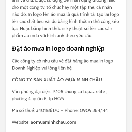
ảnh và chữ. Được sử dụng để nhận dạng thương hiệu
cho một công ty, tổ chức hay một tập thể, cá nhân
nào đó. In logo lên áo mưa là quá trình tái tạo lại logo
lên các chất liệu vải dù bằng hình thức in thủ công kéo
lụa. Hoặc bằng hình thức in kỹ thuật số lên các sản
phẩm áo mưa với hình ảnh theo yêu cầu.
Đặt áo mưa in logo doanh nghiệp
Các công ty có nhu cầu về đặt hàng áo mưa in logo
Doanh Nghiệp vui lòng liên hệ:
CÔNG TY SẢN XUẤT ÁO MƯA MINH CHÂU
Văn phòng đại diện: P.108 chung cư topaz elite ,
phường 4, quận 8, tp.HCM
Mã số thuế: 3401186170 – Phone: 0909,384,144
Website:
aomuaminhchau.com