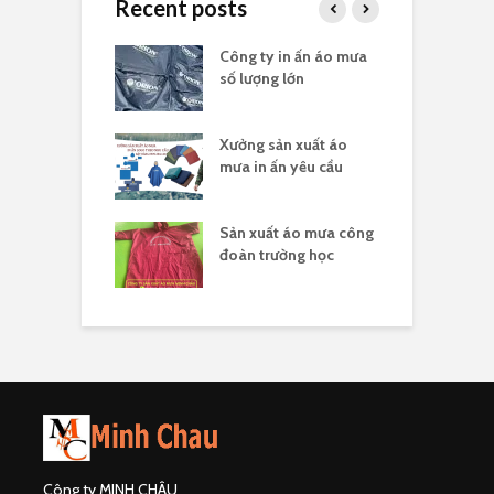
Recent posts
a in logo quà
Công ty in ấn áo mưa
Đ
 nghĩa 30/4
số lượng lớn
t
sản xuất áo
Xưởng sản xuất áo
X
 ấn theo yêu cầu
mưa in ấn yêu cầu
l
hân biệt công ty
Sản xuất áo mưa công
Đ
uất áo mưa hợp
đoàn trường học
đ
Công ty MINH CHÂU