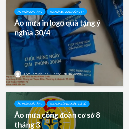
ÁO MƯA QUÀ TẶNG
ÁO MƯA IN LOGO CÔNG TY
Áo mưa in logo quà tặng ý
nghĩa 30/4
AoMuaMinhChau Editor
36 views
ÁO MƯA QUÀ TẶNG
ÁO MƯA CÔNG ĐOÀN CƠ SỞ
Áo mưa công đoàn cơ sở 8
tháng 3