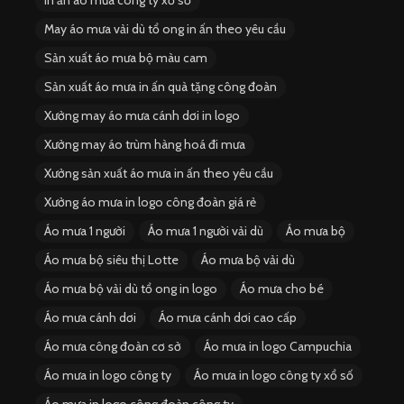
In ấn áo mưa công ty xổ số
May áo mưa vải dù tổ ong in ấn theo yêu cầu
Sản xuất áo mưa bộ màu cam
Sản xuất áo mưa in ấn quà tặng công đoàn
Xưởng may áo mưa cánh dơi in logo
Xưởng may áo trùm hàng hoá đi mưa
Xưởng sản xuất áo mưa in ấn theo yêu cầu
Xưởng áo mưa in logo công đoàn giá rẻ
Áo mưa 1 người
Áo mưa 1 người vải dù
Áo mưa bộ
Áo mưa bộ siêu thị Lotte
Áo mưa bộ vải dù
Áo mưa bộ vải dù tổ ong in logo
Áo mưa cho bé
Áo mưa cánh dơi
Áo mưa cánh dơi cao cấp
Áo mưa công đoàn cơ sở
Áo mưa in logo Campuchia
Áo mưa in logo công ty
Áo mưa in logo công ty xổ số