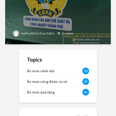
AoMuaMinhChau Editor
33 views
Topics
Áo mưa cánh dơi
23
Áo mưa công đoàn cơ sở
37
Áo mưa quà tặng
61