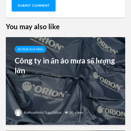
You may also like
ÁO MƯA QUÀ TẶNG
Công ty in ấn áo mưa số lượng
lớn
AoMuaMinhChau Editor
30 views