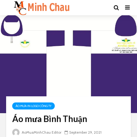
ÁO MƯA IN LOGO CÔNG TY
Áo mưa Bình Thuận
AoMuaMinhChau Editor
September 29, 2021