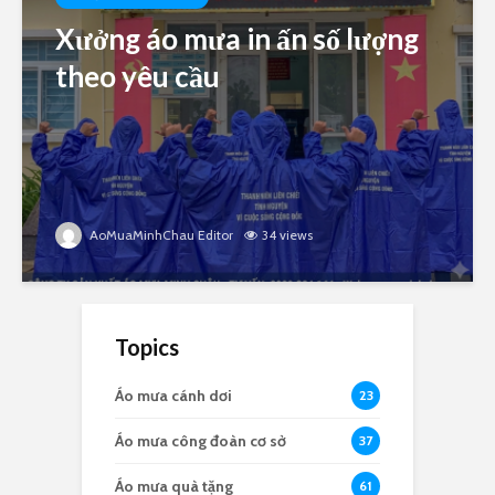
Xưởng áo mưa in ấn số lượng
theo yêu cầu
AoMuaMinhChau Editor
34 views
Topics
Áo mưa cánh dơi
23
Áo mưa công đoàn cơ sở
37
Áo mưa quà tặng
61