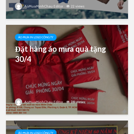
AoMuaMinhChau Editor
22 views
ÁO MƯA IN LOGO CÔNG TY
Đặt hàng áo mưa quà tặng
30/4
AoMuaMinhChau Editor
28 views
ÁO MƯA IN LOGO CÔNG TY