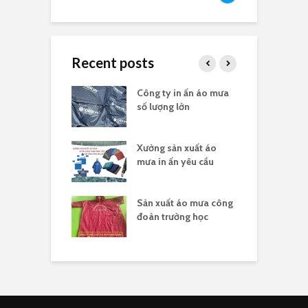
Recent posts
a in logo quà
Công ty in ấn áo mưa
Đ
 nghĩa 30/4
số lượng lớn
t
sản xuất áo
Xưởng sản xuất áo
X
 ấn theo yêu cầu
mưa in ấn yêu cầu
l
hân biệt công ty
Sản xuất áo mưa công
Đ
uất áo mưa hợp
đoàn trường học
đ