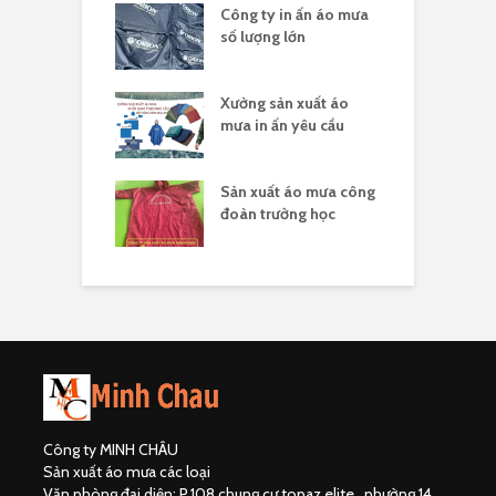
a in logo quà
Công ty in ấn áo mưa
Đ
 nghĩa 30/4
số lượng lớn
t
sản xuất áo
Xưởng sản xuất áo
X
 ấn theo yêu cầu
mưa in ấn yêu cầu
l
hân biệt công ty
Sản xuất áo mưa công
Đ
uất áo mưa hợp
đoàn trường học
đ
Công ty MINH CHÂU
Sản xuất áo mưa các loại
Văn phòng đại diện: P.108 chung cư topaz elite , phường 14,