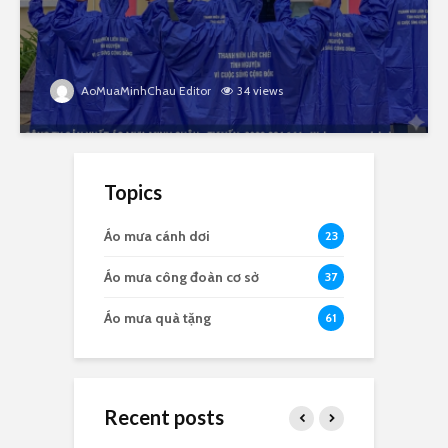
AoMuaMinhChau Editor
34 views
Topics
Áo mưa cánh dơi
23
Áo mưa công đoàn cơ sở
37
Áo mưa quà tặng
61
Recent posts