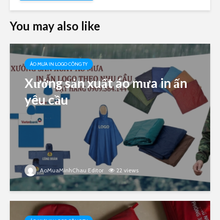
You may also like
ÁO MƯA IN LOGO CÔNG TY
Xưởng sản xuất áo mưa in ấn
yêu cầu
AoMuaMinhChau Editor
22 views