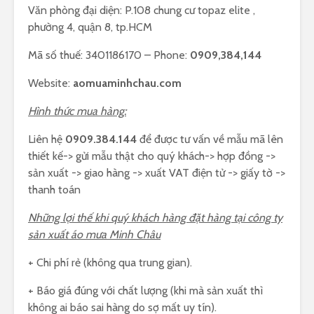
Văn phòng đại diện: P.108 chung cư topaz elite ,
phường 4, quận 8, tp.HCM
Mã số thuế: 3401186170 – Phone:
0909,384,144
Website:
aomuaminhchau.com
Hình thức mua hàng:
Liên hệ
0909.384.144
để được tư vấn về mẫu mã lên
thiết kế-> gửi mẫu thật cho quý khách-> hợp đồng ->
sản xuất -> giao hàng -> xuất VAT điện tử -> giấy tờ ->
thanh toán
Những lợi thế khi quý khách hàng đặt hàng tại công ty
sản xuất áo mưa Minh Châu
+ Chi phí rẻ (không qua trung gian).
+ Báo giá đúng với chất lượng (khi mà sản xuất thì
không ai báo sai hàng do sợ mất uy tín).