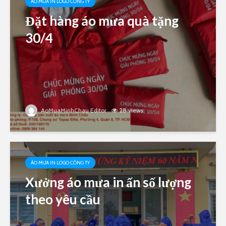
ÁO MƯA IN LOGO CÔNG TY
Đặt hàng áo mưa quà tặng
30/4
AoMuaMinhChau Editor
28 views
ÁO MƯA IN LOGO CÔNG TY
Xưởng áo mưa in ấn số lượng
theo yêu cầu