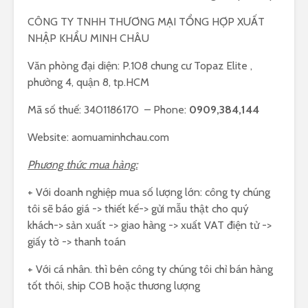
CÔNG TY TNHH THƯƠNG MẠI TỔNG HỢP XUẤT
NHẬP KHẨU MINH CHÂU
Văn phòng đại diện: P.108 chung cư Topaz Elite ,
phường 4, quận 8, tp.HCM
Mã số thuế: 3401186170 – Phone:
0909,384,144
Website: aomuaminhchau.com
Phương thức mua hàng:
+ Với doanh nghiệp mua số lượng lớn: công ty chúng
tôi sẽ báo giá -> thiết kế-> gửi mẫu thật cho quý
khách-> sản xuất -> giao hàng -> xuất VAT điện tử ->
giấy tờ -> thanh toán
+ Với cá nhân. thì bên công ty chúng tôi chỉ bán hàng
tốt thôi, ship COB hoặc thương lượng