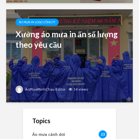
ÁO MƯA IN LOGO CÔNG TY
Xưởng áo mưa in ấn số lượng
theo yêu cầu
AoMuaMinhChau Editor
34 views
Topics
Áo mưa cánh dơi
23