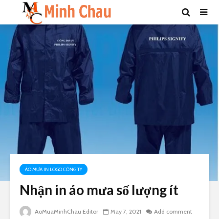
ÁO MƯA IN LOGO CÔNG TY
Nhận in áo mưa số lượng ít
AoMuaMinhChau Editor
May 7, 2021
Add comment