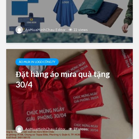
AoMuaMinhChau Editor
22 views
ÁO MƯA IN LOGO CÔNG TY
Đặt hàng áo mưa quà tặng
30/4
AoMuaMinhChau Editor
27 views