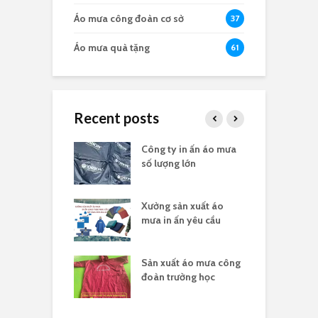
Áo mưa công đoàn cơ sở
37
Áo mưa quà tặng
61
Recent posts
a in logo quà
Công ty in ấn áo mưa
Đ
 nghĩa 30/4
số lượng lớn
t
sản xuất áo
Xưởng sản xuất áo
X
 ấn theo yêu cầu
mưa in ấn yêu cầu
l
hân biệt công ty
Sản xuất áo mưa công
Đ
uất áo mưa hợp
đoàn trường học
đ