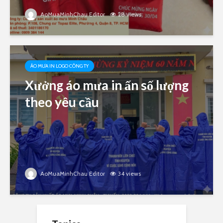
AoMuaMinhChau Editor
28 views
ÁO MƯA IN LOGO CÔNG TY
Xưởng áo mưa in ấn số lượng
theo yêu cầu
AoMuaMinhChau Editor
34 views