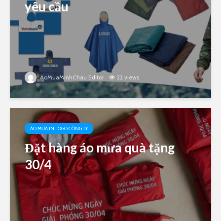
yêu cầu
AoMuaMinhChau Editor
22 views
ÁO MƯA IN LOGO CÔNG TY
Đặt hàng áo mưa quà tặng
30/4