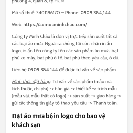
phường 4, quận 8, tp.HCM
Mã số thuế: 3401186170 – Phone:
0909,384,144
Web:
https://aomuaminhchau.com/
Công ty Minh Châu là đơn vị trực tiếp sản xuất tất cả
các loại áo mưa. Ngoài ra chúng tôi còn nhận in ấn
logo, in ấn tên công ty lên các sản phẩm áo mưa, bạt
phủ xe máy, bạt phủ ô tô, bạt phủ theo yêu cầu, ô dù.
Liên hệ
0909.384.144
để được tư vấn về sản phẩm
Hình thức đặt hàng
: Tư vấn về sản phẩm (mẫu mã,
kích thước, chi phí) -> báo giá -> thiết kế -> trình mẫu
(mẫu vải, mẫu thật có logo) -> sản xuất -> giao hàng ->
gửi các thông tin giấy tờ thao yêu cầu -> Thanh toán.
Đặt áo mưa bộ in logo cho bảo vệ
khách sạn