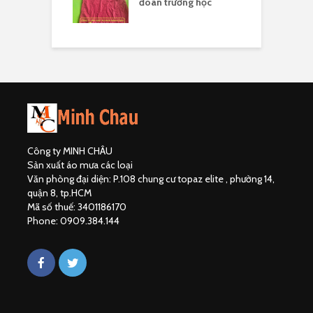
uất áo mưa hợp
đoàn trường học
đ
Công ty MINH CHÂU
Sản xuất áo mưa các loại
Văn phòng đại diện: P.108 chung cư topaz elite , phường 14,
quận 8, tp.HCM
Mã số thuế: 3401186170
Phone: 0909.384.144