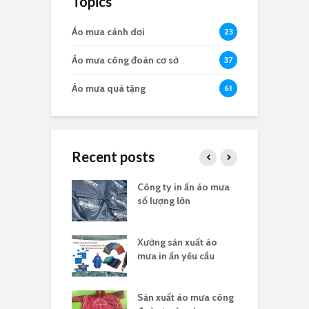
Topics
Áo mưa cánh dơi
23
Áo mưa công đoàn cơ sở
37
Áo mưa quà tặng
61
Recent posts
a in logo quà
Công ty in ấn áo mưa
Đ
 nghĩa 30/4
số lượng lớn
t
sản xuất áo
Xưởng sản xuất áo
X
 ấn theo yêu cầu
mưa in ấn yêu cầu
l
hân biệt công ty
Sản xuất áo mưa công
Đ