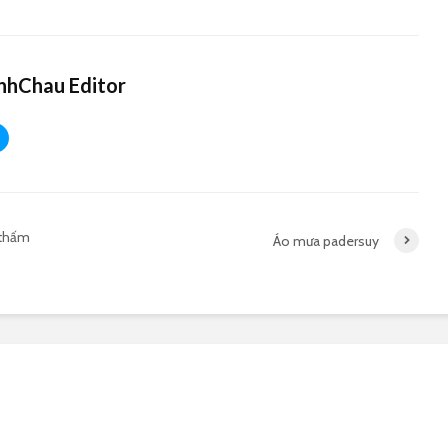
hChau Editor
 thấm
Áo mưa padersuy