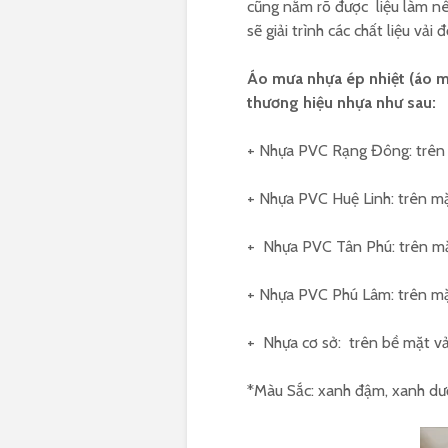
cũng nắm rõ được liệu làm nê
sẽ giải trình các chất liệu vả
Áo mưa nhựa ép nhiệt (áo mưa
thương hiệu nhựa như sau:
+ Nhựa PVC Rạng Đông: trên m
+ Nhựa PVC Huệ Linh: trên mặt
+ Nhựa PVC Tân Phú: trên mặt
+ Nhựa PVC Phú Lâm: trên mặt
+ Nhựa cơ sở: trên bề mặt vải
*Màu Sắc: xanh đậm, xanh dươ