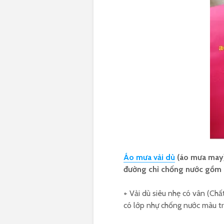
Áo mưa vải dù
(áo mưa may)
đường chỉ chống nước gồm cá
+ Vải dù siêu nhẹ có vân (Chấ
có lớp nhự chống nước màu t