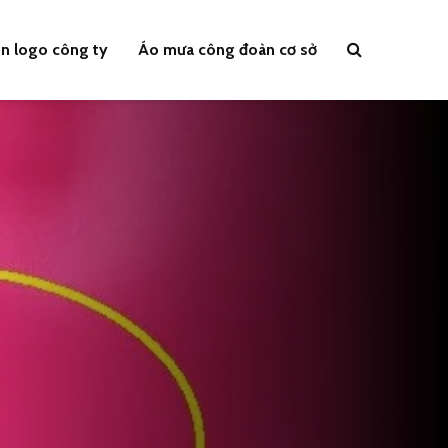
n logo công ty
Áo mưa công đoàn cơ sở