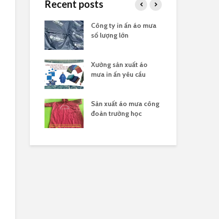
Recent posts
in logo quà
Công ty in ấn áo mưa
Đặt
ghĩa 30/4
số lượng lớn
tặn
ản xuất áo
Xưởng sản xuất áo
Xưở
n theo yêu cầu
mưa in ấn yêu cầu
lượ
n biệt công ty
Sản xuất áo mưa công
Đặt
t áo mưa hợp
đoàn trường học
đo