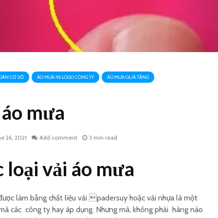
OÀN CƠ SỞ
ÁO MƯA IN LOGO CÔNG TY
ÁO MƯA QUÀ TẶNG
i áo mưa
ne 26, 2021
Add comment
3 min read
 loại vải áo mưa
ược làm bằng chất liệu vải padersuy hoặc vải nhựa là một
ả mà các công ty hay áp dụng. Nhưng mà, không phải hàng nào