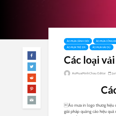
ÁO MƯA CÁNH DƠI
ÁO MƯA CÔNG Đ
ÁO MƯA TRẺ EM
ÁO MƯA VẢI DÙ
Các loại vả
AoMuaMinhChau Editor
Ju
Các
Áo mưa in logo thươg hiệu đ
giải pháp quảng cáo hiệu qu