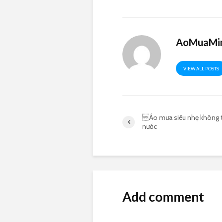
AoMuaMin
VIEW ALL POSTS
Áo mưa siêu nhẹ không
nước
Add comment