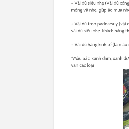
+ Vải dù siêu nhẹ (Vải dù cô
mỏng và nhẹ, giúp áo mưa nhẹ
+ Vải dù trơn padearsuy (vải 
vải dù siêu nhẹ. Khách hàng 
+ Vải dù hàng kinh tế (làm áo 
*Màu Sắc: xanh đậm, xanh dươ
văn các loại