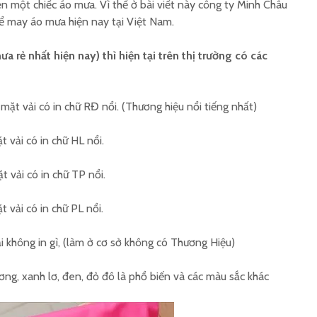
n một chiếc áo mưa. Vì thế ở bài viết này công ty Minh Châu
i để may áo mưa hiện nay tại Việt Nam.
Đặt hàng áo mưa quà
Áo mưa 
tặng 30/4
tặng ý n
 rẻ nhất hiện nay) thì hiện tại trên thị trường có các
Xưởng áo mưa in ấn số
Xưởng s
ặt vải có in chữ RĐ nổi. (Thương hiệu nổi tiếng nhất)
lượng theo yêu cầu
mưa in ấ
 vải có in chữ HL nổi.
Đặt hàng áo mưa công
Cách phâ
đoàn 2026
sản xuấ
 vải có in chữ TP nổi.
pháp
 vải có in chữ PL nổi.
 không in gì, (làm ở cơ sở không có Thương Hiệu)
ng, xanh lơ, đen, đỏ đô là phổ biến và các màu sắc khác