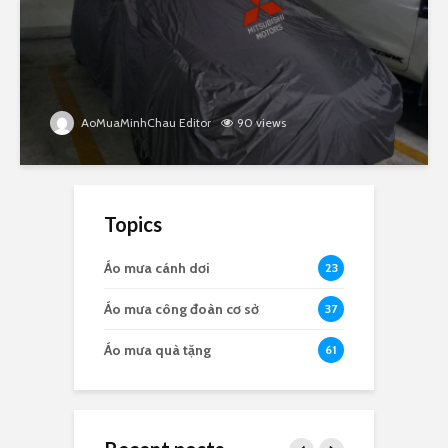
AoMuaMinhChau Editor
90 views
Topics
Áo mưa cánh dơi
23
Áo mưa công đoàn cơ sở
37
Áo mưa quà tặng
61