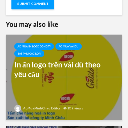
You may also like
ÁO MƯA IN LOGO CÔNG TY
ÁO MƯA VẢI DÙ
BẠT PHỦ CÁC LOẠI
In ấn logo trên vải dù theo
yêu cầu
AoMuaMinhChau Editor
109 views