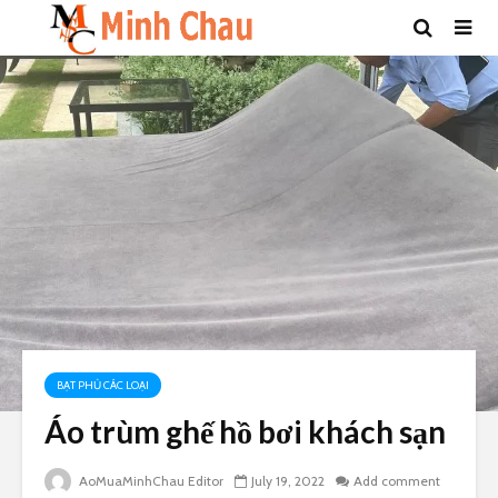
BẠT PHỦ CÁC LOẠI
Áo trùm ghế hồ bơi khách sạn
AoMuaMinhChau Editor
July 19, 2022
Add comment