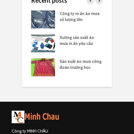
Recent posts
a in logo quà
Công ty in ấn áo mưa
Đ
 nghĩa 30/4
số lượng lớn
t
sản xuất áo
Xưởng sản xuất áo
X
 ấn theo yêu cầu
mưa in ấn yêu cầu
l
hân biệt công ty
Sản xuất áo mưa công
Đ
uất áo mưa hợp
đoàn trường học
đ
Công ty MINH CHÂU