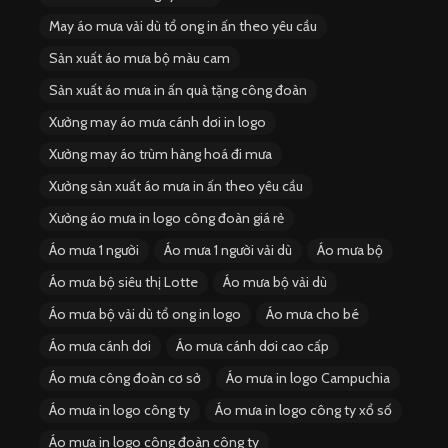
May áo mưa vải dù tổ ong in ấn theo yêu cầu
Sản xuất áo mưa bộ màu cam
Sản xuất áo mưa in ấn quà tặng công đoàn
Xưởng may áo mưa cánh dơi in logo
Xưởng may áo trùm hàng hoá đi mưa
Xưởng sản xuất áo mưa in ấn theo yêu cầu
Xưởng áo mưa in logo công đoàn giá rẻ
Áo mưa 1 người
Áo mưa 1 người vải dù
Áo mưa bộ
Áo mưa bộ siêu thị Lotte
Áo mưa bộ vải dù
Áo mưa bộ vải dù tổ ong in logo
Áo mưa cho bé
Áo mưa cánh dơi
Áo mưa cánh dơi cao cấp
Áo mưa công đoàn cơ sở
Áo mưa in logo Campuchia
Áo mưa in logo công ty
Áo mưa in logo công ty xổ số
Áo mưa in logo công đoàn công ty