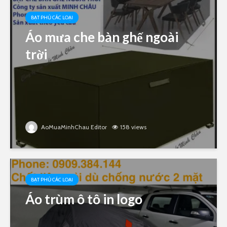
BẠT PHỦ CÁC LOẠI
Áo mưa che bàn ghế ngoài
trời
AoMuaMinhChau Editor
158 views
BẠT PHỦ CÁC LOẠI
Áo trùm ô tô in logo