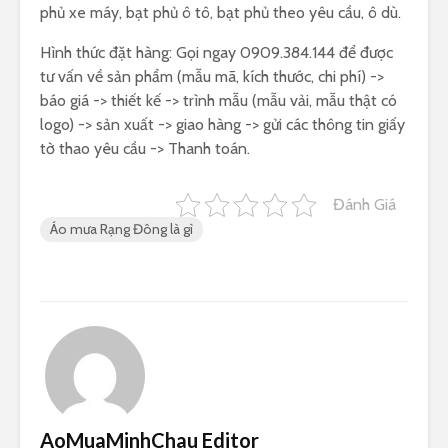
phủ xe máy, bạt phủ ô tô, bạt phủ theo yêu cầu, ô dù.
Hình thức đặt hàng: Gọi ngay 0909.384.144 để được
tư vấn về sản phẩm (mẫu mã, kích thước, chi phí) ->
báo giá -> thiết kế -> trình mẫu (mẫu vải, mẫu thật có
logo) -> sản xuất -> giao hàng -> gửi các thông tin giấy
tờ thao yêu cầu -> Thanh toán.
Đánh Giá
Áo mưa Rạng Đông là gì
AoMuaMinhChau Editor