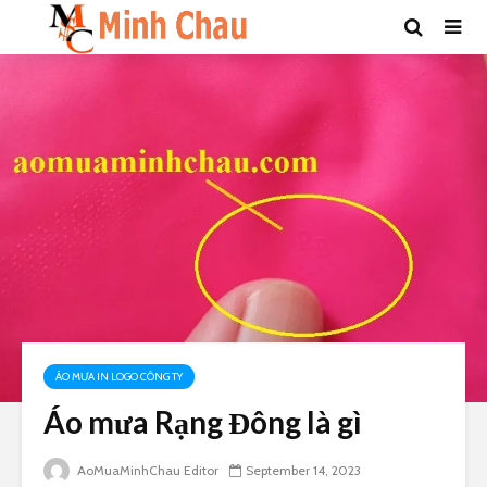
ÁO MƯA IN LOGO CÔNG TY
Áo mưa Rạng Đông là gì
AoMuaMinhChau Editor
September 14, 2023