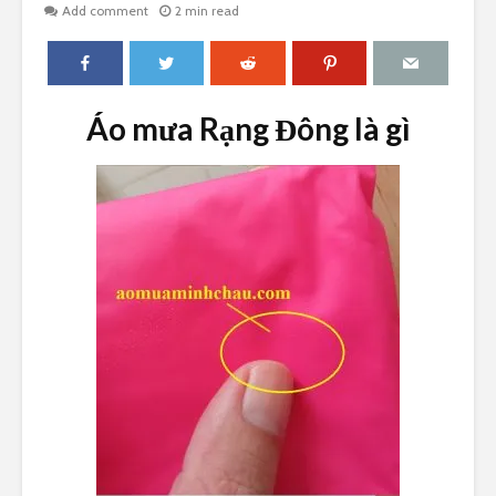
Add comment
2 min read
Áo mưa Rạng Đông là gì