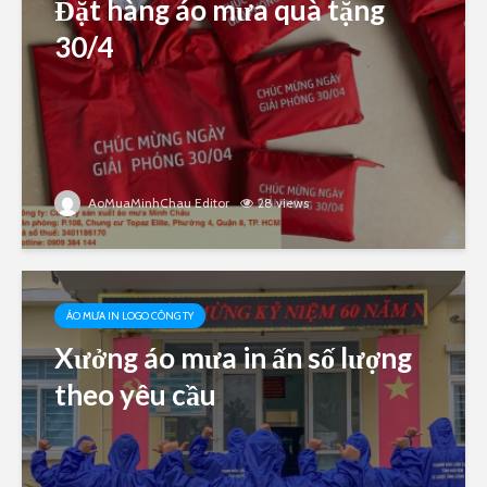
Đặt hàng áo mưa quà tặng
30/4
AoMuaMinhChau Editor
28 views
ÁO MƯA IN LOGO CÔNG TY
Xưởng áo mưa in ấn số lượng
theo yêu cầu