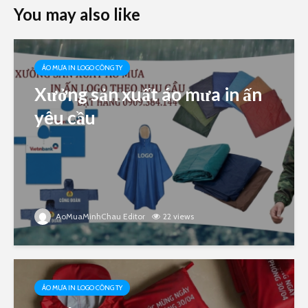
You may also like
ÁO MƯA IN LOGO CÔNG TY
Xưởng sản xuất áo mưa in ấn
yêu cầu
AoMuaMinhChau Editor
22 views
ÁO MƯA IN LOGO CÔNG TY