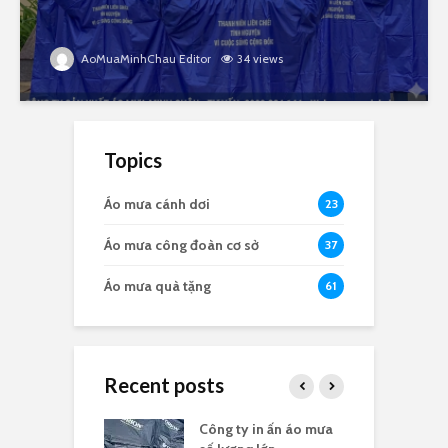
AoMuaMinhChau Editor
34 views
Topics
Áo mưa cánh dơi
23
Áo mưa công đoàn cơ sở
37
Áo mưa quà tặng
61
Recent posts
a in logo quà
Công ty in ấn áo mưa
Đ