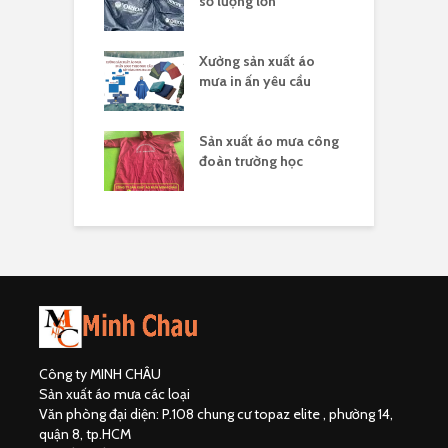
 nghĩa 30/4
số lượng lớn
t
sản xuất áo
Xưởng sản xuất áo
X
 ấn theo yêu cầu
mưa in ấn yêu cầu
l
hân biệt công ty
Sản xuất áo mưa công
Đ
uất áo mưa hợp
đoàn trường học
đ
Công ty MINH CHÂU
Sản xuất áo mưa các loại
Văn phòng đại diện: P.108 chung cư topaz elite , phường 14,
quận 8, tp.HCM