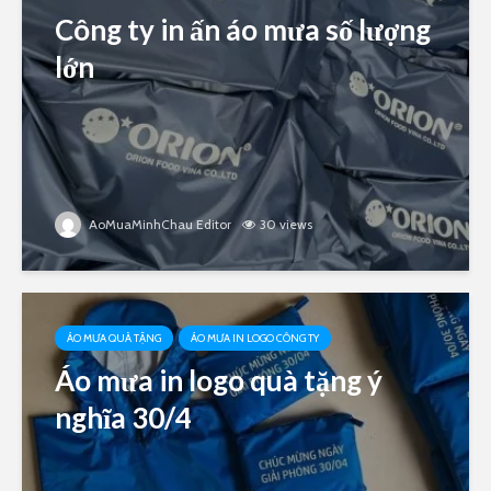
Công ty in ấn áo mưa số lượng
lớn
AoMuaMinhChau Editor
30 views
ÁO MƯA QUÀ TẶNG
ÁO MƯA IN LOGO CÔNG TY
Áo mưa in logo quà tặng ý
nghĩa 30/4