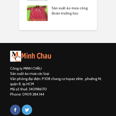
hân biệt công ty
Sản xuất áo mưa công
Đ
uất áo mưa hợp
đoàn trường học
đ
Công ty MINH CHÂU
Sản xuất áo mưa các loại
Văn phòng đại diện: P.108 chung cư topaz elite , phường 14,
quận 8, tp.HCM
Mã số thuế: 3401186170
Phone: 0909.384.144