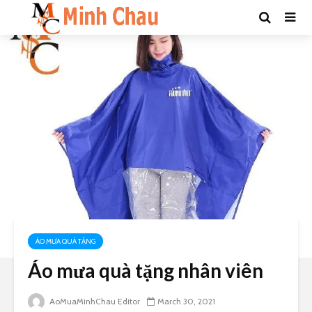
ÁO MƯA QUÀ TẶNG
Áo mưa quà tặng nhân viên
AoMuaMinhChau Editor
March 30, 2021