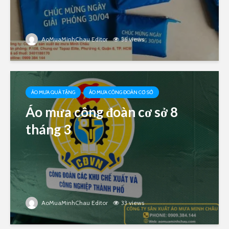
AoMuaMinhChau Editor
36 views
ÁO MƯA QUÀ TẶNG
ÁO MƯA CÔNG ĐOÀN CƠ SỞ
Áo mưa công đoàn cơ sở 8
tháng 3
AoMuaMinhChau Editor
33 views