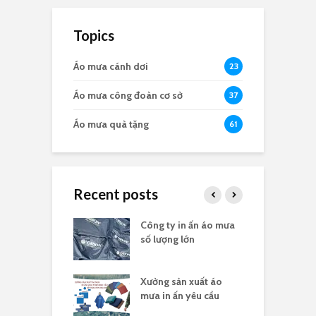
Topics
Áo mưa cánh dơi
23
Áo mưa công đoàn cơ sở
37
Áo mưa quà tặng
61
Recent posts
a in logo quà
Công ty in ấn áo mưa
Đ
 nghĩa 30/4
số lượng lớn
t
sản xuất áo
Xưởng sản xuất áo
X
 ấn theo yêu cầu
mưa in ấn yêu cầu
l