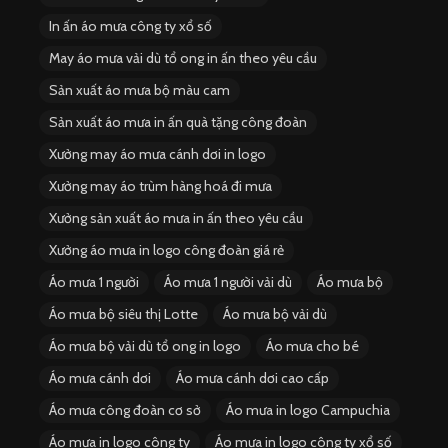
In ấn áo mưa công ty xổ số
May áo mưa vải dù tổ ong in ấn theo yêu cầu
Sản xuất áo mưa bộ màu cam
Sản xuất áo mưa in ấn quà tặng công đoàn
Xưởng may áo mưa cánh dơi in logo
Xưởng may áo trùm hàng hoá đi mưa
Xưởng sản xuất áo mưa in ấn theo yêu cầu
Xưởng áo mưa in logo công đoàn giá rẻ
Áo mưa 1 người
Áo mưa 1 người vải dù
Áo mưa bộ
Áo mưa bộ siêu thị Lotte
Áo mưa bộ vải dù
Áo mưa bộ vải dù tổ ong in logo
Áo mưa cho bé
Áo mưa cánh dơi
Áo mưa cánh dơi cao cấp
Áo mưa công đoàn cơ sở
Áo mưa in logo Campuchia
Áo mưa in logo công ty
Áo mưa in logo công ty xổ số