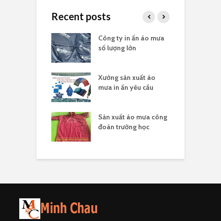
Recent posts
a in logo quà
Công ty in ấn áo mưa
Đ
 nghĩa 30/4
số lượng lớn
t
sản xuất áo
Xưởng sản xuất áo
X
 ấn theo yêu cầu
mưa in ấn yêu cầu
l
hân biệt công ty
Sản xuất áo mưa công
Đ
uất áo mưa hợp
đoàn trường học
đ