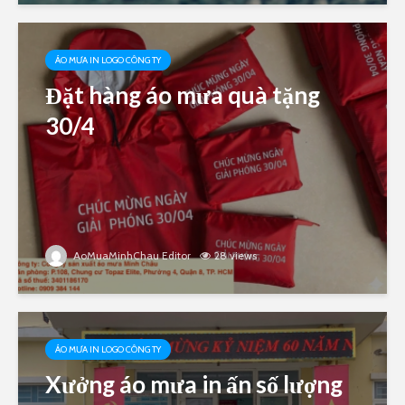
ÁO MƯA IN LOGO CÔNG TY
Đặt hàng áo mưa quà tặng
30/4
AoMuaMinhChau Editor
28 views
ÁO MƯA IN LOGO CÔNG TY
Xưởng áo mưa in ấn số lượng