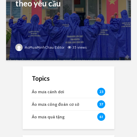
theo yêu cầu
AoMuaMinhChau Editor
35 views
Topics
Áo mưa cánh dơi
23
Áo mưa công đoàn cơ sở
37
Áo mưa quà tặng
61