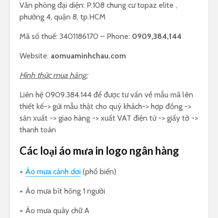
Văn phòng đại diện: P.108 chung cư topaz elite ,
phường 4, quận 8, tp.HCM
Mã số thuế: 3401186170 – Phone:
0909,384,144
Website:
aomuaminhchau.com
Hình thức mua hàng:
Liên hệ 0909.384.144 để được tư vấn về mẫu mã lên
thiết kế-> gửi mẫu thật cho quý khách-> hợp đồng ->
sản xuất -> giao hàng -> xuất VAT điện tử -> giấy tờ ->
thanh toán
Các loại áo mưa in logo ngân hàng
+
Áo mưa cánh dơi
(phổ biến)
+ Áo mưa bít hông 1 người
+ Áo mưa quây chữ A