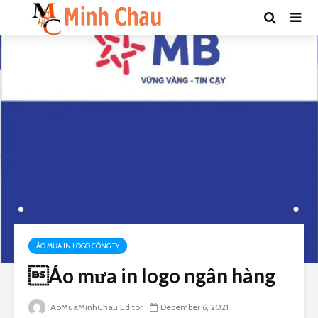
ÁO MƯA IN LOGO CÔNG TY
Áo mưa in logo ngân hàng
AoMuaMinhChau Editor
December 6, 2021