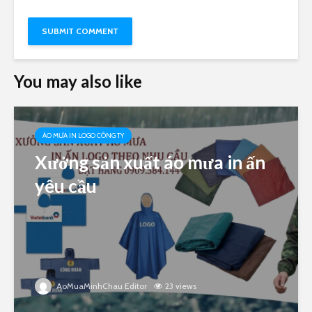
You may also like
ÁO MƯA IN LOGO CÔNG TY
Xưởng sản xuất áo mưa in ấn
yêu cầu
AoMuaMinhChau Editor
23 views