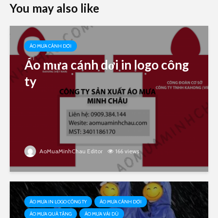
You may also like
ÁO MƯA CÁNH DƠI
Áo mưa cánh dơi in logo công
ty
AoMuaMinhChau Editor
166 views
ÁO MƯA IN LOGO CÔNG TY
ÁO MƯA CÁNH DƠI
ÁO MƯA QUÀ TẶNG
ÁO MƯA VẢI DÙ