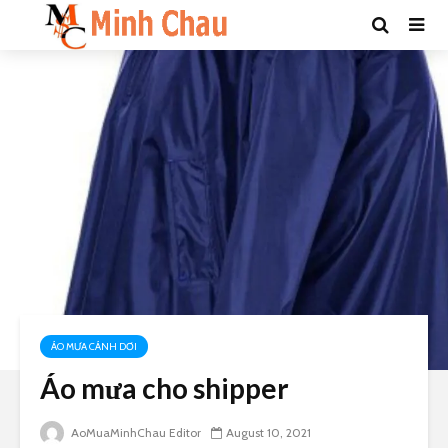
ÁO MƯA CÁNH DƠI
Áo mưa cho shipper
AoMuaMinhChau Editor
August 10, 2021