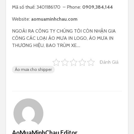
Mã số thuế: 3401186170 – Phone:
0909,384,144
Website:
aomuaminhchau.com
NGOÀI RA CÔNG TY CHÚNG TÔI CÒN NHẬN GIA
CÔNG CÁC LOẠI ÁO MƯA IN LOGO, ÁO MƯA IN
THƯƠNG HIỆU, BAO TRÙM XE….
Đánh Giá
Áo mưa cho shipper
AoMuaMinhChau Editor