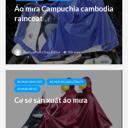
Áo mưa Campuchia cambodia
raincoat
AoMuaMinhChau Editor
199 views
ÁO MƯA CÁNH DƠI
ÁO MƯA IN LOGO CÔNG TY
ÁO MƯA VẢI DÙ
Cơ sở sản xuất áo mưa