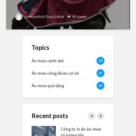
AoMuaMinhChau Editor
45 views
Topics
Áo mưa cánh dơi
23
Áo mưa công đoàn cơ sở
37
Áo mưa quà tặng
61
Recent posts
a in logo quà
Công ty in ấn áo mưa
Đ
 nghĩa 30/4
số lượng lớn
t