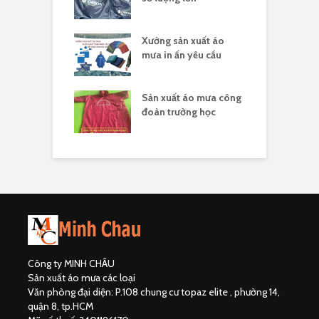
sản xuất áo
Xưởng sản xuất áo
X
 ấn theo yêu cầu
mưa in ấn yêu cầu
l
hân biệt công ty
Sản xuất áo mưa công
Đ
uất áo mưa hợp
đoàn trường học
đ
Công ty MINH CHÂU
Sản xuất áo mưa các loại
Văn phòng đại diện: P.108 chung cư topaz elite , phường 14,
quận 8, tp.HCM