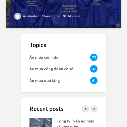
AoMuaMinhChau Editor
34 views
Topics
Áo mưa cánh dơi
23
Áo mưa công đoàn cơ sở
37
Áo mưa quà tặng
61
Recent posts
a in logo quà
Công ty in ấn áo mưa
Đ
 nghĩa 30/4
số lượng lớn
t