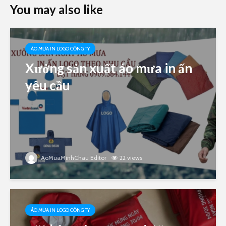
You may also like
ÁO MƯA IN LOGO CÔNG TY
Xưởng sản xuất áo mưa in ấn
yêu cầu
AoMuaMinhChau Editor
22 views
ÁO MƯA IN LOGO CÔNG TY