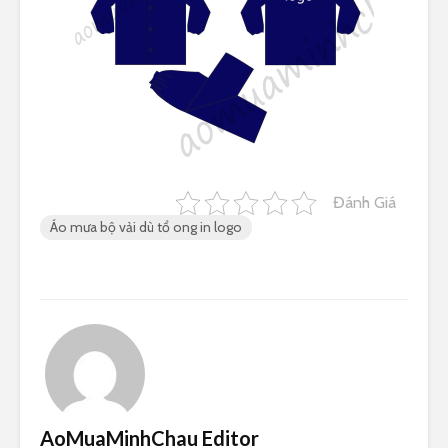
Đánh Giá
Áo mưa bộ vải dù tổ ong in logo
AoMuaMinhChau Editor