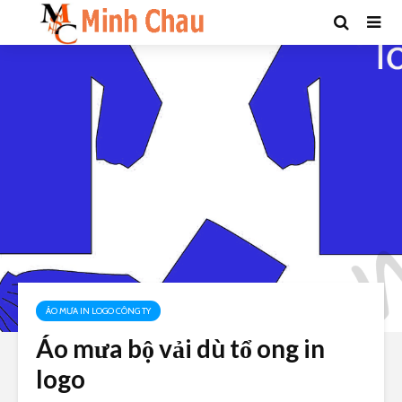
ÁO MƯA IN LOGO CÔNG TY
Áo mưa bộ vải dù tổ ong in
logo