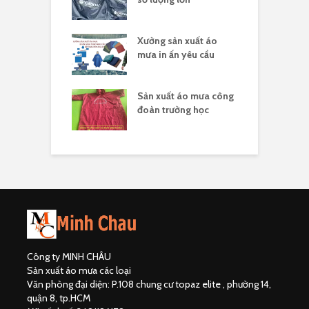
sản xuất áo
Xưởng sản xuất áo
X
 ấn theo yêu cầu
mưa in ấn yêu cầu
l
hân biệt công ty
Sản xuất áo mưa công
Đ
uất áo mưa hợp
đoàn trường học
đ
Công ty MINH CHÂU
Sản xuất áo mưa các loại
Văn phòng đại diện: P.108 chung cư topaz elite , phường 14,
quận 8, tp.HCM