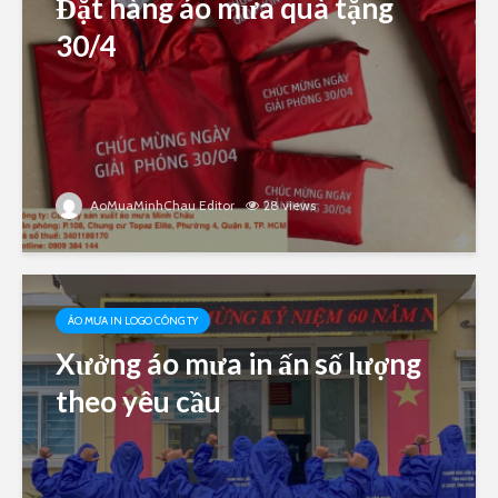
Đặt hàng áo mưa quà tặng
30/4
AoMuaMinhChau Editor
28 views
ÁO MƯA IN LOGO CÔNG TY
Xưởng áo mưa in ấn số lượng
theo yêu cầu