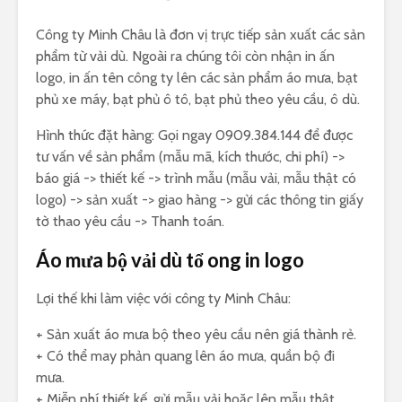
Công ty Minh Châu là đơn vị trực tiếp sản xuất các sản
phẩm từ vải dù. Ngoài ra chúng tôi còn nhận in ấn
logo, in ấn tên công ty lên các sản phẩm áo mưa, bạt
phủ xe máy, bạt phủ ô tô, bạt phủ theo yêu cầu, ô dù.
Hình thức đặt hàng: Gọi ngay 0909.384.144 để được
tư vấn về sản phẩm (mẫu mã, kích thước, chi phí) ->
báo giá -> thiết kế -> trình mẫu (mẫu vải, mẫu thật có
logo) -> sản xuất -> giao hàng -> gửi các thông tin giấy
tờ thao yêu cầu -> Thanh toán.
Áo mưa bộ vải dù tổ ong in logo
Lợi thế khi làm việc với công ty Minh Châu:
+ Sản xuất áo mưa bộ theo yêu cầu nên giá thành rẻ.
+ Có thể may phản quang lên áo mưa, quần bộ đi
mưa.
+ Miễn phí thiết kế, gửi mẫu vải hoặc lên mẫu thật