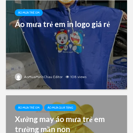
ÁO MƯA TRẺ EM
Áo mưa trẻ em in logo giá rẻ
AoMuaMinhChau Editor
108 views
ÁO MƯA TRẺ EM
ÁO MƯA QUÀ TẶNG
Xưởng may áo mưa trẻ em
trường mần non