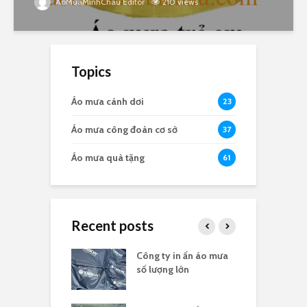
AoMuaMinhChau Editor
210 views
Topics
Áo mưa cánh dơi
23
Áo mưa công đoàn cơ sở
37
Áo mưa quà tặng
61
Recent posts
a in logo quà
Công ty in ấn áo mưa
Đ
 nghĩa 30/4
số lượng lớn
t