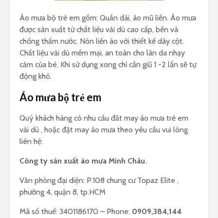
Áo mưa bộ trẻ em gồm: Quần dài, áo mũ liền. Áo mưa
được sản xuất từ chất liệu vải dù cao cấp, bền và
chống thấm nước. Nón liền áo với thiết kế dây cột.
Chất liệu vải dù mềm mại, an toàn cho làn da nhạy
cảm của bé. Khi sử dụng xong chỉ cần giũ 1 -2 lần sẽ tự
động khô.
Áo mưa bộ trẻ em
Quý khách hàng có nhu cầu đăt may áo mưa trẻ em
vải dù , hoặc đặt may áo mưa theo yêu cầu vui lòng
liên hệ:
Công ty sản xuất áo mưa Minh Châu.
Văn phòng đại diện: P.108 chung cư Topaz Elite ,
phường 4, quận 8, tp.HCM
Mã số thuế: 3401186170 – Phone:
0909,384,144