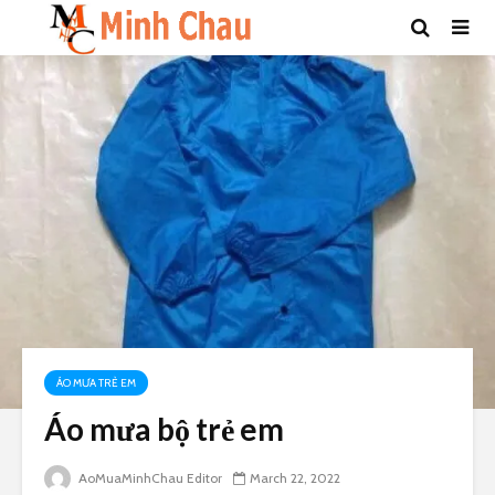
ÁO MƯA TRẺ EM
Áo mưa bộ trẻ em
AoMuaMinhChau Editor
March 22, 2022