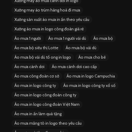
Xưởng may áo mưa cánh dơi in logo
Xưởng may áo trùm hàng hoá đi mưa
Xưởng sản xuất áo mưa in ấn theo yêu cầu
Xưởng áo mưa in logo công đoàn giá rẻ
Áo mưa 1 người
Áo mưa 1 người vải dù
Áo mưa bộ
Áo mưa bộ siêu thị Lotte
Áo mưa bộ vải dù
Áo mưa bộ vải dù tổ ong in logo
Áo mưa cho bé
Áo mưa cánh dơi
Áo mưa cánh dơi cao cấp
Áo mưa công đoàn cơ sở
Áo mưa in logo Campuchia
Áo mưa in logo công ty
Áo mưa in logo công ty xổ số
Áo mưa in logo công đoàn công ty
Áo mưa in logo công đoàn Việt Nam
Áo mưa in ấn làm quà tặng
Áo mưa măng tô in logo theo yêu cầu