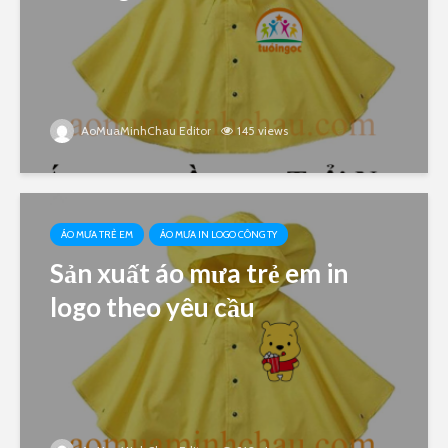
AoMuaMinhChau Editor
145 views
ÁO MƯA TRẺ EM
ÁO MƯA IN LOGO CÔNG TY
Sản xuất áo mưa trẻ em in
logo theo yêu cầu