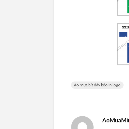
Áo mưa bít dây kéo in logo
AoMuaMin