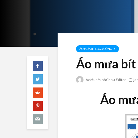
ÁO MƯA IN LOGO CÔNG TY
Áo mưa bít 
AoMuaMinhChau Editor
Ja
Áo mưa