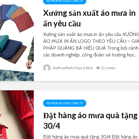
ÁO MƯA IN LOGO CÔNG TY
Xưởng sản xuất áo mưa in
ấn yêu cầu
Xưởng sản xuất áo mưa in ấn yêu cầu XƯỞN
ÁO MƯA IN ẤN LOGO THEO YÊU CẦU – GIẢ
PHÁP QUẢNG BÁ HIỆU QUẢ Trong bối cảnh
các doanh nghiệp, công đoàn và trường học...
AoMuaMinhChau Editor
22 views
ÁO MƯA IN LOGO CÔNG TY
Đặt hàng áo mưa quà tặng
30/4
Đặt hàng áo mưa quà tặng 30/4 Đặt hàng áo