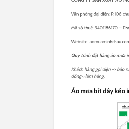
CÔNG TY SẢN XUẤT ÁO M
Văn phòng đại diện: P.108 ch
Mã số thuế: 3401186170 – P
Website: aomuaminhchau.co
Quy trình đặt hàng áo mưa in
Khách hàng gọi điện -> báo n
đồng->làm hàng.
Áo mưa bít dây kéo i