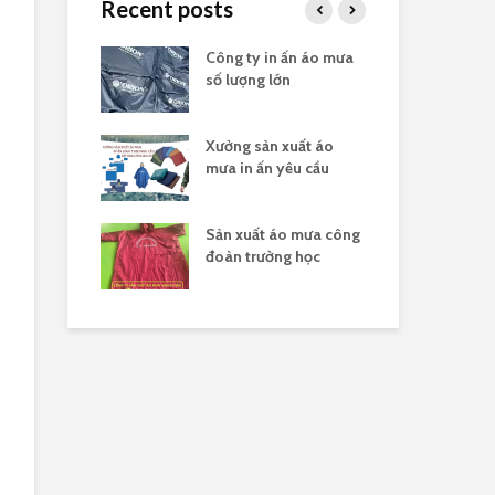
Recent posts
in logo quà
Công ty in ấn áo mưa
Đặt
ghĩa 30/4
số lượng lớn
tặn
ản xuất áo
Xưởng sản xuất áo
Xưở
n theo yêu cầu
mưa in ấn yêu cầu
lượ
n biệt công ty
Sản xuất áo mưa công
Đặt
t áo mưa hợp
đoàn trường học
đo