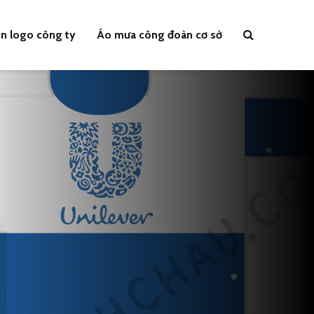
n logo công ty
Áo mưa công đoàn cơ sở