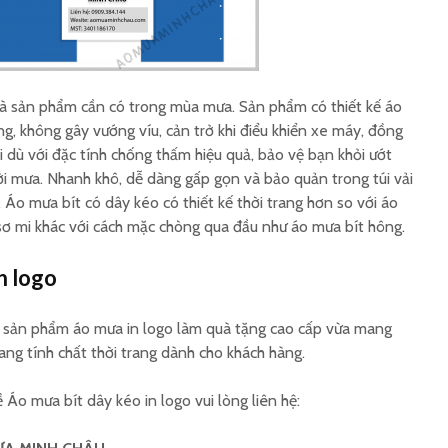
Đặt hàng áo mưa quà
Áo mưa 
tặng 30/4
tặng ý n
à sản phẩm cần có trong mùa mưa. Sản phẩm có thiết kế áo
g, không gây vướng víu, cản trở khi điểu khiển xe máy, đồng
Xưởng áo mưa in ấn số
Xưởng s
lượng theo yêu cầu
mưa in ấ
ải dù với đặc tính chống thấm hiệu quả, bảo vệ bạn khỏi ướt
rời mưa. Nhanh khô, dễ dàng gấp gọn và bảo quản trong túi vải
 Áo mưa bít có dây kéo có thiết kế thời trang hơn so với áo
Đặt hàng áo mưa công
Cách phâ
ơ mi khác với cách mặc chòng qua đầu như áo mưa bít hông.
đoàn 2026
sản xuấ
pháp
n logo
à sản phẩm áo mưa in logo làm quà tặng cao cấp vừa mang
ang tính chất thời trang dành cho khách hàng.
Áo mưa bít dây kéo in logo vui lòng liên hệ: