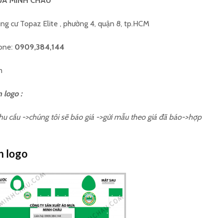
ƯA MINH CHÂU
ung cư Topaz Elite , phường 4, quận 8, tp.HCM
hone:
0909,384,144
m
 logo :
hu cầu ->chúng tôi sẽ báo giá ->gửi mẫu theo giá đã báo->hợp
n logo