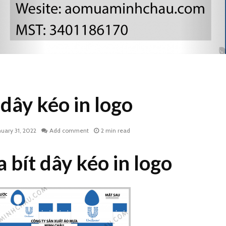
dây kéo in logo
nuary 31, 2022
Add comment
2 min read
 bít dây kéo in logo