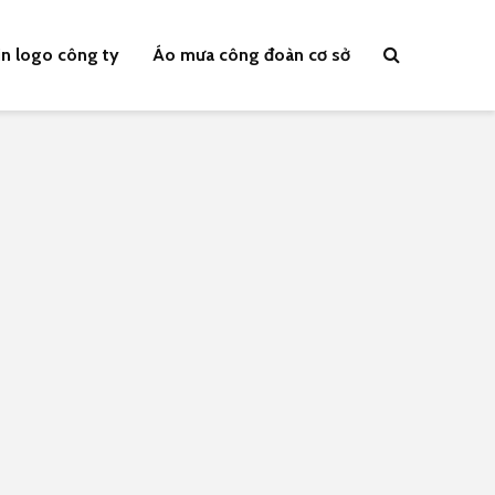
n logo công ty
Áo mưa công đoàn cơ sở