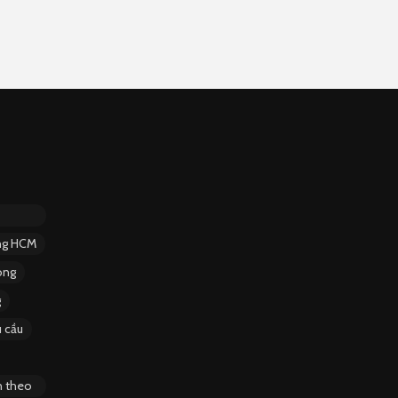
ặng HCM
ông
g
 cầu
n theo