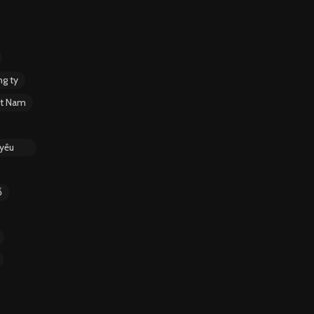
g ty
ệt Nam
 yêu
ố