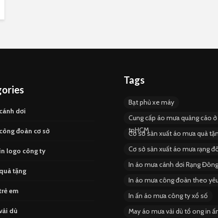
Tags
ories
Bạt phủ xe máy
cánh dơi
Cung cấp áo mưa quảng cáo ở
tpHCM
công đoàn cơ sở
Cơ sở sản xuất áo mưa quà t
Cơ sở sản xuất áo mưa rạng đ
n logo công ty
In áo mưa cánh dơi Rạng Đôn
quà tặng
In áo mưa công đoàn theo yêu
trẻ em
In ấn áo mưa công ty xổ số
vải dù
May áo mưa vải dù tổ ong in ấ