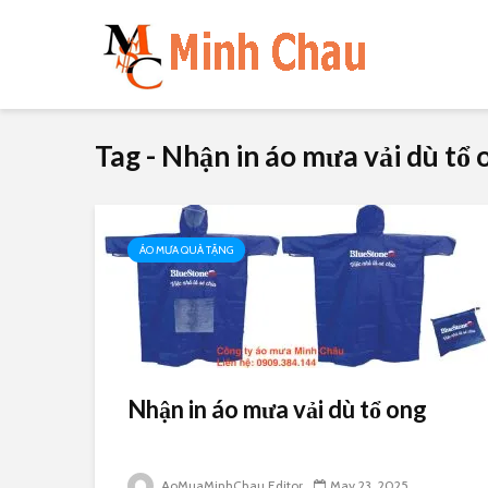
Tag - Nhận in áo mưa vải dù tổ 
ÁO MƯA QUÀ TẶNG
Nhận in áo mưa vải dù tổ ong
AoMuaMinhChau Editor
May 23, 2025