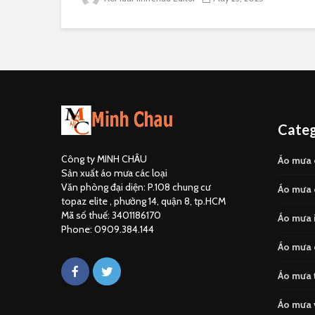
Categ
Công ty MINH CHÂU
Áo mưa 
Sản xuất áo mưa các loại
Văn phòng đại diện: P.108 chung cư
Áo mưa 
topaz elite , phường 14, quận 8, tp.HCM
Mã số thuế: 3401186170
Áo mưa i
Phone: 0909.384.144
Áo mưa 
Áo mưa 
Áo mưa 