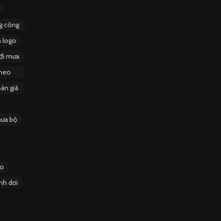
ng công
n logo
đi mưa
theo
àn giá
ưa bộ
go
nh dơi