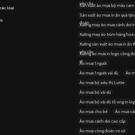
yêu cầu
Sản xuất áo mưa bộ màu cam
các loại
Sản xuất áo mưa in ấn quà tặ
ẩm
đoàn
Xưởng may áo mưa cánh dơi i
Xưởng may áo trùm hàng hoá 
Xưởng sản xuất áo mưa in ấn 
yêu cầu
Xưởng áo mưa in logo công đo
rẻ
Áo mưa 1 người
Áo mưa 1 người vải dù
Áo m
Áo mưa bộ siêu thị Lotte
Áo mưa bộ vải dù
Áo mưa bộ vải dù tổ ong in lo
Áo mưa cho bé
Áo mưa cá
Áo mưa cánh dơi cao cấp
Áo mưa công đoàn cơ sở