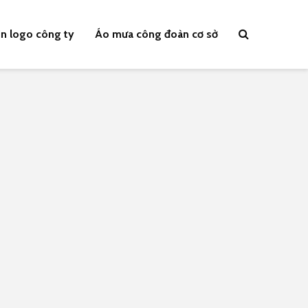
n logo công ty
Áo mưa công đoàn cơ sở