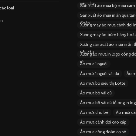
yêu cầu
Sản xuất áo mưa bộ màu cam
các loại
Sản xuất áo mưa in ấn quà tặ
ẩm
đoàn
Xưởng may áo mưa cánh dơi i
Xưởng may áo trùm hàng hoá 
Xưởng sản xuất áo mưa in ấn 
yêu cầu
Xưởng áo mưa in logo công đo
rẻ
Áo mưa 1 người
Áo mưa 1 người vải dù
Áo m
Áo mưa bộ siêu thị Lotte
Áo mưa bộ vải dù
Áo mưa bộ vải dù tổ ong in lo
Áo mưa cho bé
Áo mưa cá
Áo mưa cánh dơi cao cấp
Áo mưa công đoàn cơ sở