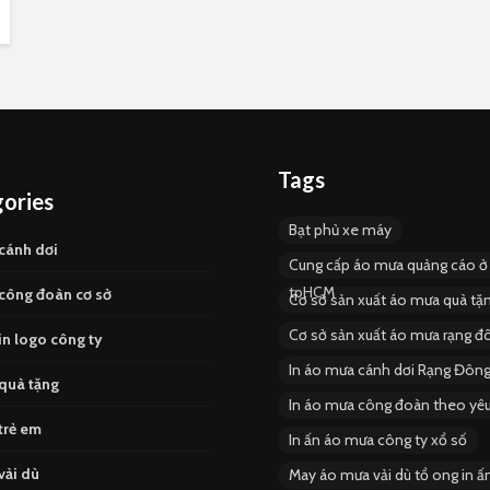
Tags
ories
Bạt phủ xe máy
cánh dơi
Cung cấp áo mưa quảng cáo ở
tpHCM
công đoàn cơ sở
Cơ sở sản xuất áo mưa quà t
Cơ sở sản xuất áo mưa rạng đ
n logo công ty
In áo mưa cánh dơi Rạng Đôn
quà tặng
In áo mưa công đoàn theo yêu
trẻ em
In ấn áo mưa công ty xổ số
vải dù
May áo mưa vải dù tổ ong in ấ