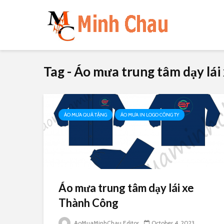
Tag - Áo mưa trung tâm dạy lá
ÁO MƯA QUÀ TẶNG
ÁO MƯA IN LOGO CÔNG TY
Áo mưa trung tâm dạy lái xe
Thành Công
AoMuaMinhChau Editor
October 4, 2023