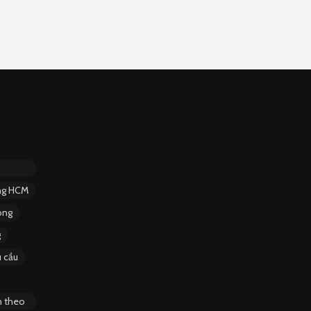
ặng HCM
ông
g
 cầu
n theo