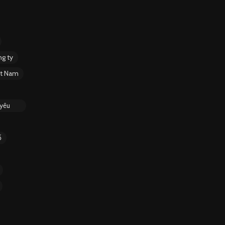
g ty
ệt Nam
 yêu
ố