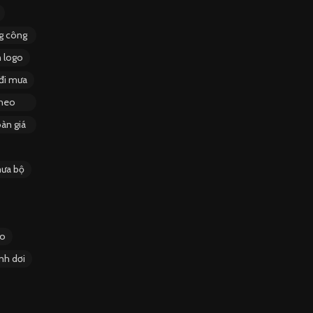
ng công
n logo
đi mưa
theo
àn giá
ưa bộ
go
nh dơi