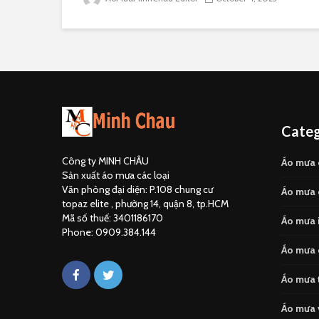
Categ
Công ty MINH CHÂU
Áo mưa 
Sản xuất áo mưa các loại
Văn phòng đại diện: P.108 chung cư
Áo mưa 
topaz elite , phường 14, quận 8, tp.HCM
Mã số thuế: 3401186170
Áo mưa i
Phone: 0909.384.144
Áo mưa 
Áo mưa 
Áo mưa 