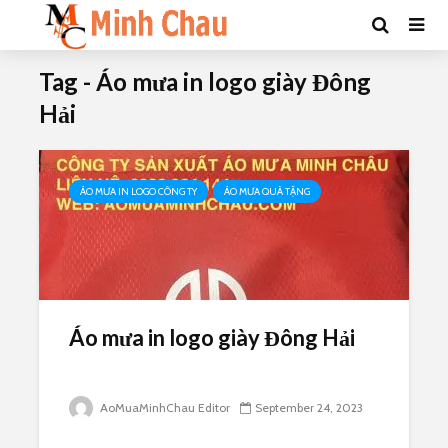
Tag - Áo mưa in logo giày Đông
Hải
ÁO MƯA IN LOGO CÔNG TY
ÁO MƯA QUÀ TẶNG
Áo mưa in logo giày Đông Hải
AoMuaMinhChau Editor
September 24, 2023